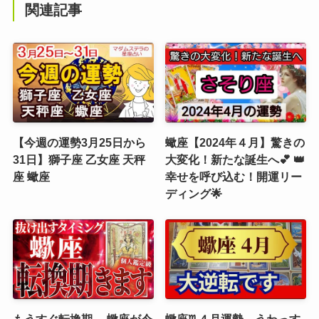
関連記事
【今週の運勢3月25日から
蠍座【2024年４月】驚きの
31日】獅子座 乙女座 天秤
大変化！新たな誕生へ💕 👑
座 蠍座
幸せを呼び込む！開運リー
ディング🌟
もうすぐ転換期….蠍座が今
蠍座♏４月運勢 うわっす