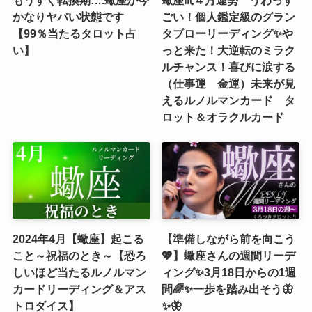
かなりヤバい状態です
ごい！個人鑑定級のグラン
【99％当たるタロット占
タブローリーディング✨や
い】
っと来た！大逆転のミラク
ルチャンス！喜びに涙する
（仕事運 金運）未来が見
えるルノルマンカード タ
ロット＆オラクルカード
2024年4月【蠍座】起こる
【準備しながら前を向こう
こと～祝福のとき～【恐ろ
💖】蠍座さんの週間リーデ
しいほど当たるルノルマン
ィング✨3月18日からの1週
カードリーディング＆アス
間🌈✨一歩を踏み出そう🦋
トロダイス】
✨🦋