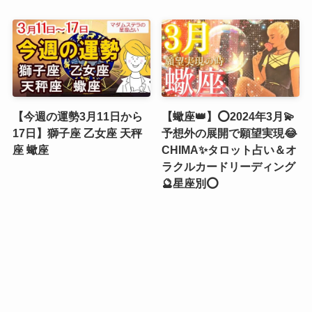
【今週の運勢3月11日から
【蠍座👑】⭕2024年3月💫
17日】獅子座 乙女座 天秤
予想外の展開で願望実現😂
座 蠍座
CHIMA✨タロット占い＆オ
ラクルカードリーディング
🔮星座別⭕