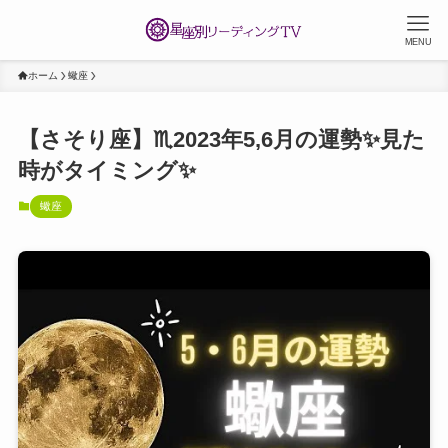
MENU
ホーム
蠍座
【さそり座】♏2023年5,6月の運勢✨見た
時がタイミング✨
蠍座