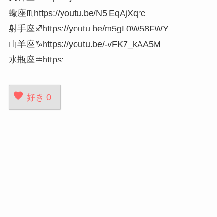
蠍座♏https://youtu.be/N5iEqAjXqrc
射手座♐https://youtu.be/m5gL0W58FWY
山羊座♑https://youtu.be/-vFK7_kAA5M
水瓶座♒https:…
好き
0