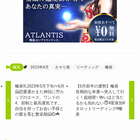
蠍座
2023年6月
さそり座
リーディング
蠍座
蠍座♏️2023年5月下旬〜6月
【6月前半の運勢】蠍座
🤗恋愛運がまた神回に🥹カ
長期的な幸運へ突入して行
ップのエース、ワンドの
く！超細密✨怖いほど当た
4、節制と最高運気です。
るかも知れない😇#星座別#
自信を持ってお会い手様と
タロットリーディング#蠍
の愛を育む繁栄期🤗💞☘️
座